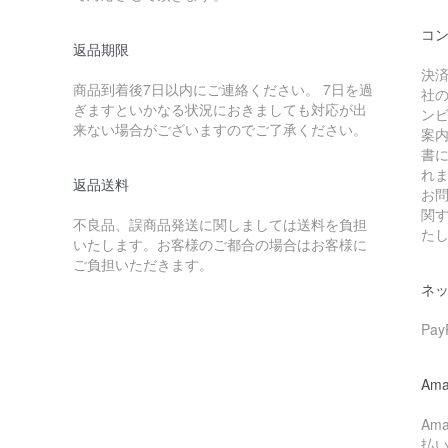
コ
返品期限
決
商品到着後7日以内にご連絡ください。 7日を過
社
ぎますといかなる状況におきましても対応が出
ン
来ない場合がございますのでご了承ください。
案
書
れ
返品送料
お
関
不良品、誤商品発送に関しましては送料を負担
た
いたします。お客様のご都合の場合はお客様に
ご負担いただきます。
ネ
Pa
Ama
Am
払