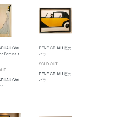
RUAU Chri
RENE GRUAU 恋の
ior Femina 1
バラ
SOLD OUT
OUT
RENE GRUAU 恋の
RUAU Chri
バラ
or