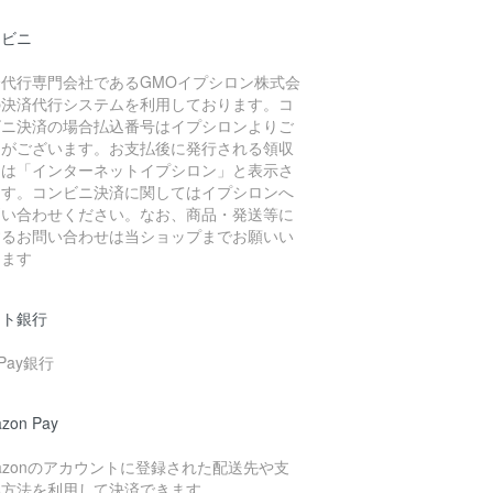
ンビニ
済代行専門会社であるGMOイプシロン株式会
の決済代行システムを利用しております。コ
ビニ決済の場合払込番号はイプシロンよりご
内がございます。お支払後に発行される領収
には「インターネットイプシロン」と表示さ
ます。コンビニ決済に関してはイプシロンへ
問い合わせください。なお、商品・発送等に
するお問い合わせは当ショップまでお願いい
します
ット銀行
yPay銀行
zon Pay
azonのアカウントに登録された配送先や支
い方法を利用して決済できます。