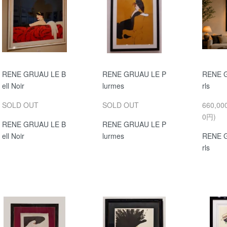
RENE GRUAU LE B
RENE GRUAU LE P
RENE G
ell Noir
lurmes
rls
SOLD OUT
SOLD OUT
660,00
0円)
RENE GRUAU LE B
RENE GRUAU LE P
ell Noir
lurmes
RENE G
rls