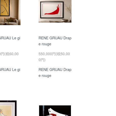
RUAU Le gi
RENE GRUAU Drap
e rouge
0円(税60,00
550,000円(税50,00
0円)
RUAU Le gi
RENE GRUAU Drap
e rouge