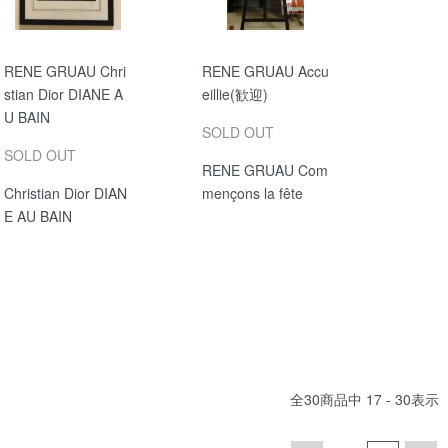
RENE GRUAU Chri
RENE GRUAU Accu
stian Dior DIANE A
eillie(歓迎)
U BAIN
SOLD OUT
SOLD OUT
RENE GRUAU Com
Christian Dior DIAN
mençons la fête
E AU BAIN
全
30
商品中
17 - 30
表示