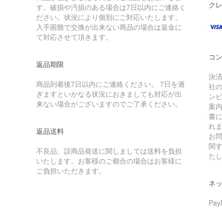
ク
す。破損や汚損のある場合は7日以内にご連絡く
ださい。状況により個別にご対応いたします。
入手困難で交換が出来ない商品の場合は返金に
て対応させて頂きます。
コ
返品期限
決
商品到着後7日以内にご連絡ください。 7日を過
社
ぎますといかなる状況におきましても対応が出
ン
来ない場合がございますのでご了承ください。
案
書
れ
返品送料
お
関
不良品、誤商品発送に関しましては送料を負担
た
いたします。お客様のご都合の場合はお客様に
ご負担いただきます。
ネ
Pa