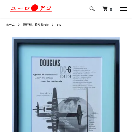
0
ホーム
飛行機、乗り物 etc
etc