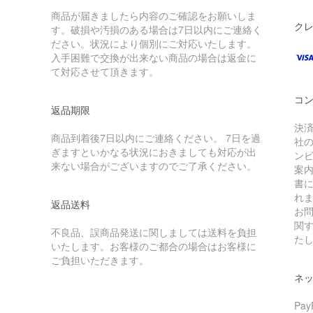
商品が届きましたら内容のご確認をお願いしま
ク
す。破損や汚損のある場合は7日以内にご連絡く
ださい。状況により個別にご対応いたします。
入手困難で交換が出来ない商品の場合は返金に
て対応させて頂きます。
コ
返品期限
決
商品到着後7日以内にご連絡ください。 7日を過
社
ぎますといかなる状況におきましても対応が出
ン
来ない場合がございますのでご了承ください。
案
書
れ
返品送料
お
関
不良品、誤商品発送に関しましては送料を負担
た
いたします。お客様のご都合の場合はお客様に
ご負担いただきます。
ネ
Pa