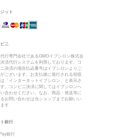
レジット
ンビニ
済代行専門会社であるGMOイプシロン株式会
の決済代行システムを利用しております。コ
ビニ決済の場合払込番号はイプシロンよりご
内がございます。お支払後に発行される領収
には「インターネットイプシロン」と表示さ
ます。コンビニ決済に関してはイプシロンへ
問い合わせください。なお、商品・発送等に
するお問い合わせは当ショップまでお願いい
します
ット銀行
yPay銀行