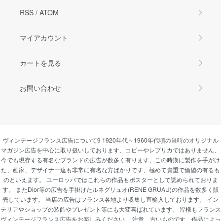
RSS
/
ATOM
マイアカウント
カートを見る
お問い合わせ
ヴィンテージフランス広告について9 1920年代～1960年代頃の当時のオリジナル
マガジン広告を中心に取り扱いしております、コピーやレプリカではありません、
今でも現存する有名なブランドの広告が数多く有ります、この時期に製作を手がけ
た、画家、デザイナー達も非常に有名な方ばかりです、極めて貴重で価値の有るも
のといえます。 ユーロッパではこれらの作品もポスターとして認められておりま
す。 またDior等の広告を手掛けたルネグリュオ(RENE GRUAU)の作品を数多く販
売しています。 当店の広告はフランス各地より収集し直輸入しております。 イン
テリアやショップの装飾やプレゼント等にも大変喜ばれています。 皆様もフランス
ヴィンテージフランス広告をお楽しみください。 注意 古いものです、作品によっ