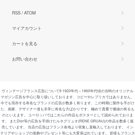
RSS
/
ATOM
マイアカウント
カートを見る
お問い合わせ
ヴィンテージフランス広告について9 1920年代～1960年代頃の当時のオリジナル
マガジン広告を中心に取り扱いしております、コピーやレプリカではありません、
今でも現存する有名なブランドの広告が数多く有ります、この時期に製作を手がけ
た、画家、デザイナー達も非常に有名な方ばかりです、極めて貴重で価値の有るも
のといえます。 ユーロッパではこれらの作品もポスターとして認められておりま
す。 またDior等の広告を手掛けたルネグリュオ(RENE GRUAU)の作品を数多く販
売しています。 当店の広告はフランス各地より収集し直輸入しております。 イン
テリアやショップの装飾やプレゼント等にも大変喜ばれています。 皆様もフランス