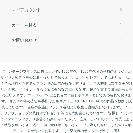
マイアカウント
カートを見る
お問い合わせ
ヴィンテージフランス広告について9 1920年代～1960年代頃の当時のオリジナル
マガジン広告を中心に取り扱いしております、コピーやレプリカではありません、
今でも現存する有名なブランドの広告が数多く有ります、この時期に製作を手がけ
た、画家、デザイナー達も非常に有名な方ばかりです、極めて貴重で価値の有るも
のといえます。 ユーロッパではこれらの作品もポスターとして認められておりま
す。 またDior等の広告を手掛けたルネグリュオ(RENE GRUAU)の作品を数多く販
売しています。 当店の広告はフランス各地より収集し直輸入しております。 イン
テリアやショップの装飾やプレゼント等にも大変喜ばれています。 皆様もフランス
ヴィンテージフランス広告をお楽しみください。 注意 古いものです、作品によっ
て状態が違います、汚れ、傷、焼け等ございます、ご了承ください、また全ての作
品にマットが付いております。（一部大判のポスターは除く） 店主