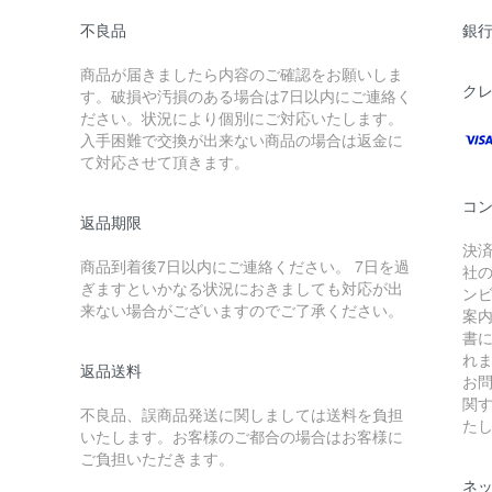
不良品
銀
商品が届きましたら内容のご確認をお願いしま
ク
す。破損や汚損のある場合は7日以内にご連絡く
ださい。状況により個別にご対応いたします。
入手困難で交換が出来ない商品の場合は返金に
て対応させて頂きます。
コ
返品期限
決
商品到着後7日以内にご連絡ください。 7日を過
社
ぎますといかなる状況におきましても対応が出
ン
来ない場合がございますのでご了承ください。
案
書
れ
返品送料
お
関
不良品、誤商品発送に関しましては送料を負担
た
いたします。お客様のご都合の場合はお客様に
ご負担いただきます。
ネ