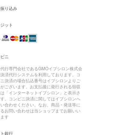
行振り込み
レジット
ンビニ
済代行専門会社であるGMOイプシロン株式会
の決済代行システムを利用しております。コ
ビニ決済の場合払込番号はイプシロンよりご
内がございます。お支払後に発行される領収
には「インターネットイプシロン」と表示さ
ます。コンビニ決済に関してはイプシロンへ
問い合わせください。なお、商品・発送等に
するお問い合わせは当ショップまでお願いい
します
ット銀行