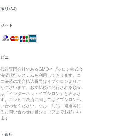
行振り込み
レジット
ンビニ
済代行専門会社であるGMOイプシロン株式会
の決済代行システムを利用しております。コ
ビニ決済の場合払込番号はイプシロンよりご
内がございます。お支払後に発行される領収
には「インターネットイプシロン」と表示さ
ます。コンビニ決済に関してはイプシロンへ
問い合わせください。なお、商品・発送等に
するお問い合わせは当ショップまでお願いい
します
ット銀行