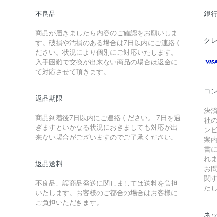
不良品
銀
商品が届きましたら内容のご確認をお願いしま
ク
す。破損や汚損のある場合は7日以内にご連絡く
ださい。状況により個別にご対応いたします。
入手困難で交換が出来ない商品の場合は返金に
て対応させて頂きます。
コ
返品期限
決
商品到着後7日以内にご連絡ください。 7日を過
社
ぎますといかなる状況におきましても対応が出
ン
来ない場合がございますのでご了承ください。
案
書
れ
返品送料
お
関
不良品、誤商品発送に関しましては送料を負担
た
いたします。お客様のご都合の場合はお客様に
ご負担いただきます。
ネ