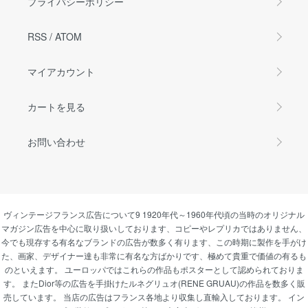
プライバシーポリシー
RSS
/
ATOM
マイアカウント
カートを見る
お問い合わせ
ヴィンテージフランス広告について9 1920年代～1960年代頃の当時のオリジナル
マガジン広告を中心に取り扱いしております、コピーやレプリカではありません、
今でも現存する有名なブランドの広告が数多く有ります、この時期に製作を手がけ
た、画家、デザイナー達も非常に有名な方ばかりです、極めて貴重で価値の有るも
のといえます。 ユーロッパではこれらの作品もポスターとして認められておりま
す。 またDior等の広告を手掛けたルネグリュオ(RENE GRUAU)の作品を数多く販
売しています。 当店の広告はフランス各地より収集し直輸入しております。 イン