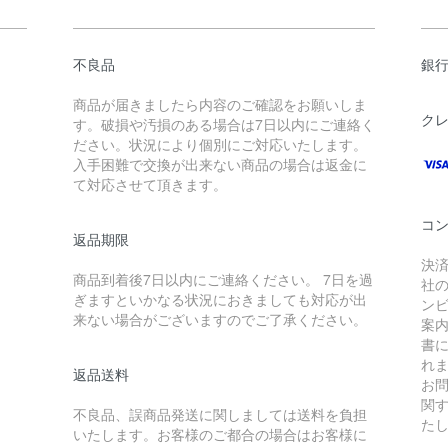
不良品
銀
商品が届きましたら内容のご確認をお願いしま
ク
す。破損や汚損のある場合は7日以内にご連絡く
ださい。状況により個別にご対応いたします。
入手困難で交換が出来ない商品の場合は返金に
て対応させて頂きます。
コ
返品期限
決
商品到着後7日以内にご連絡ください。 7日を過
社
ぎますといかなる状況におきましても対応が出
ン
来ない場合がございますのでご了承ください。
案
書
れ
返品送料
お
関
不良品、誤商品発送に関しましては送料を負担
た
いたします。お客様のご都合の場合はお客様に