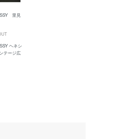
ESSY 里見
OUT
ESSY ヘネシ
ィンテージ広